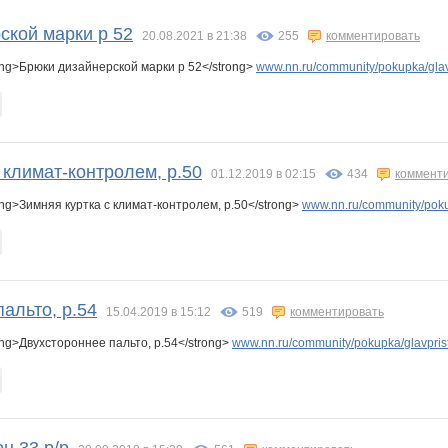
k
Nathalie
Olgs
Olushka)
Qlo
Radmira
Sc@rlet
ской марки р 52
20.08.2021 в 21:38
255
комментировать
ong>Брюки дизайнерской марки р 52</strong>
www.nn.ru/community/pokupka/glavp
i
anniiss
belkastrelka
confessa*
deleina86
gostiru
helena309ok
 климат-контролем, р.50
01.12.2019 в 02:15
434
коммент
rainwolf
stauri
striped snake
taniti
unm
бэста
ng>Зимняя куртка с климат-контролем, р.50</strong>
www.nn.ru/community/poku
Австралия
Ботаник-НН
ЦЕЛЕБНЫЕ ТРАВЫ
Флёнушка
Катюлич
Колючка)
альто, р.54
15.04.2019 в 15:12
519
комментировать
ng>Двухстороннее пальто, р.54</strong>
www.nn.ru/community/pokupka/glavprist
ИНА89
Оксанушка
Пируэтта
РАСПИВ
Сюзаннаа
Семеро-По-Лавкам
Стильная Туфелька