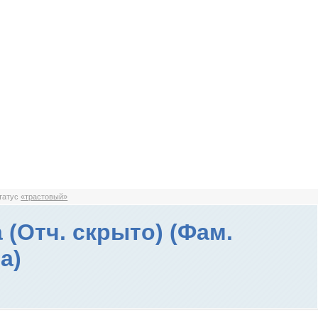
статус
«трастовый»
 (Отч. скрыто) (Фам.
а)