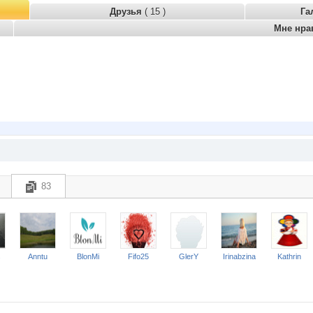
Друзья
( 15 )
Га
Мне нра
83
s
Anntu
BlonMi
Fifo25
GlerY
Irinabzina
Kathrin