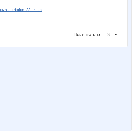
pozhki_ortodon_33_rr.html
Показывать по
25