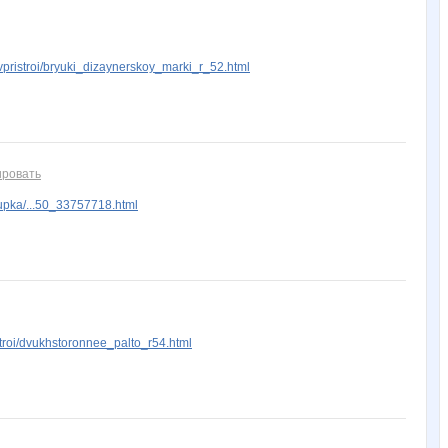
Shark1
Tau
Treant
Ulaaa
a_e_n
ristroi/bryuki_dizaynerskoy_marki_r_52.html
hellohka
iolly
julia-dem
kys1977
melok
ировать
ховушка
комсомолочка
крем
маняш@
марг0ша
pka/...50_33757718.html
КОКОСОВОЕ МАСЛО
Лепесток Лотоса
ЛУЧШАЯ МАРКА
Мамахуана
МамаЯ
roi/dvukhstoronnee_palto_r54.html
Стильный ребенок
СЛ@ДЕНЬК@Я
СУ!!ПЕР
Тави Тум
УУддааччаа