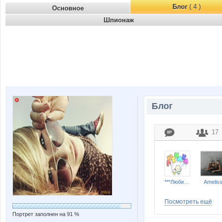
Блог
( 4 )
Основное
Шпионаж
Блог
17
***Любимка***
Amelis
Посмотреть ещё
Портрет заполнен на 91 %