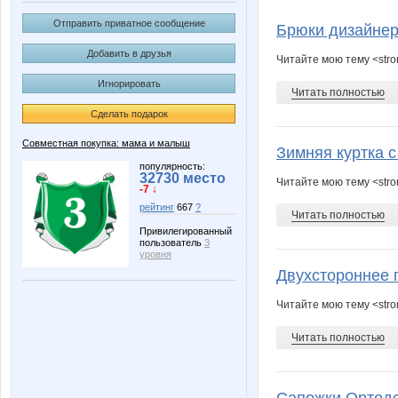
MilaVits@
Morzhi
Отправить приватное сообщение
Брюки дизайнер
Добавить в друзья
Читайте мою тему <str
Игнорировать
adelnn
angel_xx
Читать полностью
Сделать подарок
Совместная покупка: мама и малыш
Зимняя куртка с
or-ange
policy
популярность:
32730 место
Читайте мою тему <stro
-7 ↓
рейтинг
667
?
Читать полностью
Привилегированный
пользователь
3
Аккуратные рассылки
Аня*
уровня
Двухстороннее п
Читайте мою тему <stro
Мышшь
МАЛ
Читать полностью