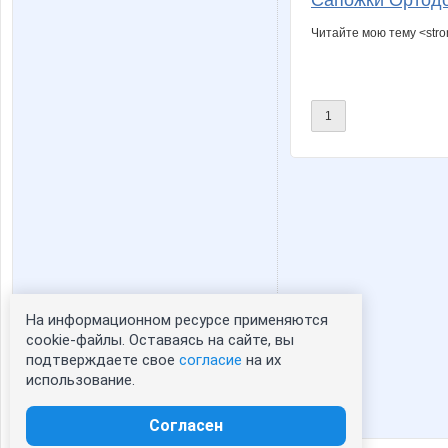
Сапожки Ортодо
Васелиска
Викузя
Читайте мою тему <str
1
На информационном ресурсе применяются
Статистика портрета:
cookie-файлы. Оставаясь на сайте, вы
подтверждаете свое
согласие
на их
сейчас просматривают портрет - 0
использование.
зарегистрированные пользователи
посетившие портрет за 7 дней - 1
Согласен