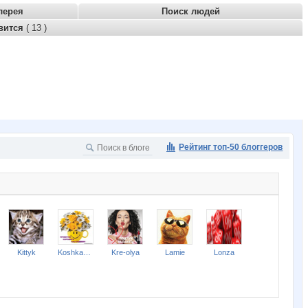
лерея
Поиск людей
вится
( 13 )
Рейтинг топ-50 блоггеров
Kittyk
Koshkakrol
Kre-olya
Lamie
Lonza